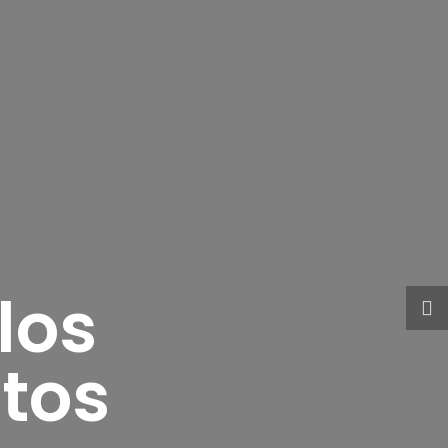
los
tos